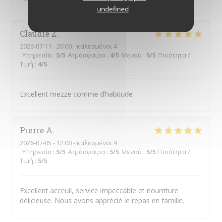
undefined
Claudie
Z
2026-07-11
- 20:00 - καλεσμένοι 4
Υπηρεσία
:
5
/5
Ατμόσφαιρα
:
4
/5
Μενού
:
5
/5
Ποιότητα /
Τιμή
:
4
/5
Excellent mezze comme d‘habitude
Pierre
A
2026-07-05
- 12:00 - καλεσμένοι 9
Υπηρεσία
:
5
/5
Ατμόσφαιρα
:
5
/5
Μενού
:
5
/5
Ποιότητα /
Τιμή
:
5
/5
Excellent acceuil, service impeccable et nourriture
délicieuse. Nous avons apprécié le repas en famille.