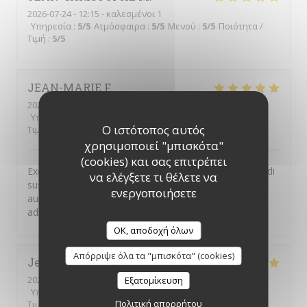
2026-07-24
- 12:15 - καλεσμένοι 1
Υπηρεσία
:
5
/5
Ατμόσφαιρα
:
5
/5
Μενού
:
5
/5
Ποιότητα /
Τιμή
:
5
/5
JEAN-MARIE
F
2026-07-06
- 12:30 - καλεσμένοι 4
Υπηρεσία
:
5
/5
Ατμόσφαιρα
:
5
/5
Μενού
:
5
/5
Ποιότητα /
Ο ιστότοπος αυτός
Τιμή
:
5
/5
χρησιμοποιεί "μπισκότα"
(cookies) και σας επιτρέπει
Excellent restaurant libanais. Le buffet à volonté du midi
να ελέγξετε τι θέλετε να
suscite l enthousiasme de toutes les personnes
ενεργοποιήσετε
auxquelles je propose de déjeuner à cette très bonne
adresse.
OK, αποδοχή όλων
Απόρριψε όλα τα "μπισκότα" (cookies)
Jean-François
B
2026-07-12
- 13:00 - καλεσμένοι 6
Εξατομίκευση
Υπηρεσία
:
5
/5
Ατμόσφαιρα
:
5
/5
Μενού
:
5
/5
Ποιότητα /
Πολιτική απορρήτου
Τιμή
:
5
/5