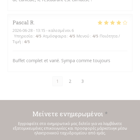
Pascal
R
2026-06-28
- 13:15 - καλεσμένοι 6
Υπηρεσία
:
4
/5
Ατμόσφαιρα
:
4
/5
Μενού
:
4
/5
Ποιότητα /
Τιμή
:
4
/5
Buffet complet et varié. Sympa comme toujours
1
2
3
Μείνετε ενημερωμένοι
*
Εγγραφείτε στο ενημερωτικό μας δελτίο για να λαμβάνετε
εξατομικευμένες επικοινωνίες και προσφορές μάρκετινγκ μέσω
ηλεκτρονικού ταχυδρομείου από εμάς.