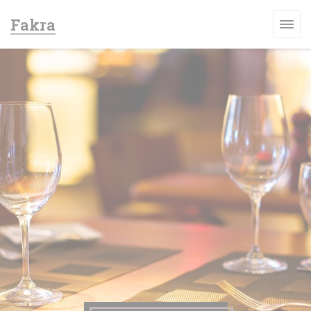
Πίνακας διαχείρισης "Μπισκότων" (Cookies)
Fakra