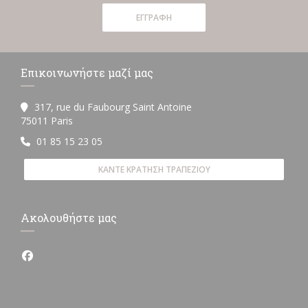
ΕΓΓΡΑΦΉ
Επικοινωνήστε μαζί μας
317, rue du Faubourg Saint Antoine
((ανοίγει σε νέο παράθυρο))
75011 Paris
01 85 15 23 05
ΚΆΝΤΕ ΚΡΆΤΗΣΗ ΤΡΑΠΕΖΙΟΎ
Ακολουθήστε μας
Facebook ((ανοίγει σε νέο παράθυρο))