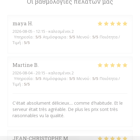
Οι βαθμολογίες πελατών μας
maya
H
2026-08-05
- 12:15 - καλεσμένοι 2
Υπηρεσία
:
5
/5
Ατμόσφαιρα
:
5
/5
Μενού
:
5
/5
Ποιότητα /
Τιμή
:
5
/5
Martine
B
2026-08-04
- 20:15 - καλεσμένοι 2
Υπηρεσία
:
5
/5
Ατμόσφαιρα
:
5
/5
Μενού
:
5
/5
Ποιότητα /
Τιμή
:
5
/5
C'était absolument délicieux.... comme d'habitude. Et le
serveur était très agréable. De plus les prix sont très
raisonnables vu la qualité.
JEAN-CHRISTOPHE
M