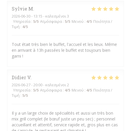
Sylvie
M
2026-06-30
- 13:15 - καλεσμένοι 3
Υπηρεσία
:
5
/5
Ατμόσφαιρα
:
5
/5
Μενού
:
4
/5
Ποιότητα /
Τιμή
:
4
/5
Tout était très bien le buffet, l'accueil et les lieux. Même
en arrivant à 13h passées le buffet est toujours bien
garni !
Didier
V
2026-06-27
- 20:00 - καλεσμένοι 2
Υπηρεσία
:
5
/5
Ατμόσφαιρα
:
4
/5
Μενού
:
4
/5
Ποιότητα /
Τιμή
:
5
/5
Il y a un large choix de spécialités et aussi un très bon
mix grill complet (le bœuf juste un peu sec) ; personnel
accueillant et attentif, service rapide et, gros plus en cas
de canicule, le restaurant est climatisé !