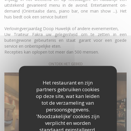
uitstekend gevarieerd menu in de avond. Entertainment on-
demand (Oriëntaalse dans, piano bar, one man show ...). Het
huis biedt ook een service buiten!
Verlovingverjaardag Doop Huwelijk of andere evenementen,
Uw Traiteur Fakra uw gelegenheid om te zetten in een
buitengewone gebeurtenis en staat garant voor een goede
service en onberispelijke eten.
Recepties kan oplopen tot meer dan 500 mensen.
ONTDEK HET GEBIED
Het restaurant en zijn
partners gebruiken cookies
op deze site, wat kan leiden
tot de verzameling van
persoonsgegevens.
'Noodzakelijke' cookies zijn
verplicht en worden
standaard geïnstalleerd.