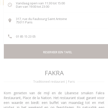
Vandaag open van 11:30 tot 15:00
Dan van 19:00 tot 23:00
317, rue du Faubourg Saint Antoine
((opent in een nieuw venster))
75011 Paris
01 85 15 23 05
RESERVEER EEN TAFEL
FAKRA
Traditioneel restaurant
|
Paris
Kom genieten van de mijl en de Libanese smaken Fakra
Restaurant, Place de la Nation. Het restaurant staat garant voor
een waarde en biedt: een buffet van maandag tot en met
vrijdag, in het weekend en op feestdagen. En natuurlijk een