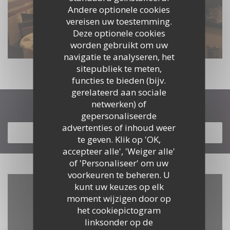
Andere optionele cookies
vereisen uw toestemming.
Deze optionele cookies
worden gebruikt om uw
navigatie te analyseren, het
sitepubliek te meten,
functies te bieden (bijv.
gerelateerd aan sociale
netwerken) of
Ontdek ons menu
gepersonaliseerde
advertenties of inhoud weer
ONTDEK ONS MENU
te geven. Klik op 'OK,
accepteer alle', 'Weiger alle'
of 'Personaliseer' om uw
voorkeuren te beheren. U
kunt uw keuzes op elk
moment wijzigen door op
het cookiepictogram
linksonder op de