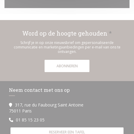
Word op de hoogte gehouden
*
Schrijf je in op onze nieuwsbrief om gepersonaliseerde
communicatie en marketingaanbiedingen per e-mail van ons te
ontvangen.
ABONNEREN
Neem contact met ons op
317, rue du Faubourg Saint Antoine
((opent in een nieuw venster))
75011 Paris
01 85 15 23 05
RESERVEER EEN TAFEL