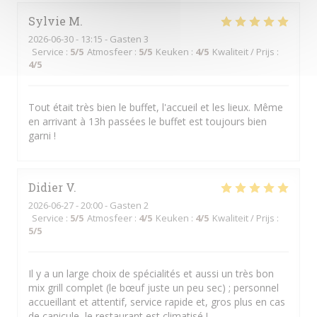
Sylvie
M
2026-06-30
- 13:15 - Gasten 3
Service
:
5
/5
Atmosfeer
:
5
/5
Keuken
:
4
/5
Kwaliteit / Prijs
:
4
/5
Tout était très bien le buffet, l'accueil et les lieux. Même
en arrivant à 13h passées le buffet est toujours bien
garni !
Didier
V
2026-06-27
- 20:00 - Gasten 2
Service
:
5
/5
Atmosfeer
:
4
/5
Keuken
:
4
/5
Kwaliteit / Prijs
:
5
/5
Il y a un large choix de spécialités et aussi un très bon
mix grill complet (le bœuf juste un peu sec) ; personnel
accueillant et attentif, service rapide et, gros plus en cas
de canicule, le restaurant est climatisé !