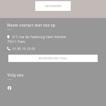
ABONNEREN
Neem contact met ons op
317, rue du Faubourg Saint Antoine
((opent in een nieuw venster))
75011 Paris
01 85 15 23 05
RESERVEER EEN TAFEL
Volg ons
Facebook ((opent in een nieuw venster))