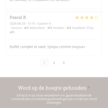
Pascal
R
2026-06-28
- 13:15 - Gasten 6
Service
:
4
/5
Atmosfeer
:
4
/5
Keuken
:
4
/5
Kwaliteit / Prijs
:
4
/5
Buffet complet et varié. Sympa comme toujours
1
2
3
Word op de hoogte gehouden
*
Schrijf je in op onze nieuwsbrief om gepersonaliseerde
communicatie en marketingaanbiedingen per e-mail van ons te
ontvangen.