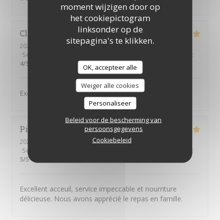
moment wijzigen door op
het cookiepictogram
linksonder op de
Claudie
Z
sitepagina's te klikken.
2026-07-11
- 20:00 - Gasten 4
Service
:
5
/5
Atmosfeer
:
4
/5
Keuken
:
5
/5
Kwaliteit / Prijs
:
4
/5
OK, accepteer alle
Weiger alle cookies
Excellent mezze comme d‘habitude
Personaliseer
Beleid voor de bescherming van
Pierre
A
persoonsgegevens
Cookiebeleid
2026-07-05
- 12:00 - Gasten 9
Service
:
5
/5
Atmosfeer
:
5
/5
Keuken
:
5
/5
Kwaliteit / Prijs
:
5
/5
Excellent acceuil, service impeccable et nourriture
délicieuse. Nous avons apprécié le repas en famille.