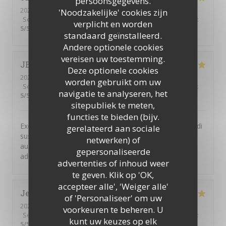
persoonsgegevens.
2026-07-24
- 12:15 - Gasten 1
'Noodzakelijke' cookies zijn
Service
:
5
/5
Atmosfeer
:
5
/5
Keuken
:
5
/5
Kwaliteit / Prijs
:
verplicht en worden
5
/5
standaard geïnstalleerd.
Andere optionele cookies
vereisen uw toestemming.
JEAN-MARIE
F
Deze optionele cookies
2026-07-06
- 12:30 - Gasten 4
worden gebruikt om uw
Service
:
5
/5
Atmosfeer
:
5
/5
Keuken
:
5
/5
Kwaliteit / Prijs
:
navigatie te analyseren, het
5
/5
sitepubliek te meten,
functies te bieden (bijv.
Excellent restaurant libanais. Le buffet à volonté du midi
gerelateerd aan sociale
suscite l enthousiasme de toutes les personnes
netwerken) of
auxquelles je propose de déjeuner à cette très bonne
gepersonaliseerde
adresse.
advertenties of inhoud weer
te geven. Klik op 'OK,
accepteer alle', 'Weiger alle'
Jean-François
B
of 'Personaliseer' om uw
2026-07-12
- 13:00 - Gasten 6
voorkeuren te beheren. U
Service
:
5
/5
Atmosfeer
:
5
/5
Keuken
:
5
/5
Kwaliteit / Prijs
:
kunt uw keuzes op elk
5
/5