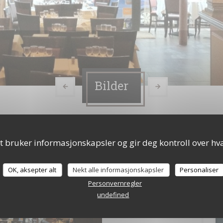
Bilder
t bruker informasjonskapsler og gir deg kontroll over hva
OK, aksepter alt
Nekt alle informasjonskapsler
Personaliser
Personvernregler
undefined