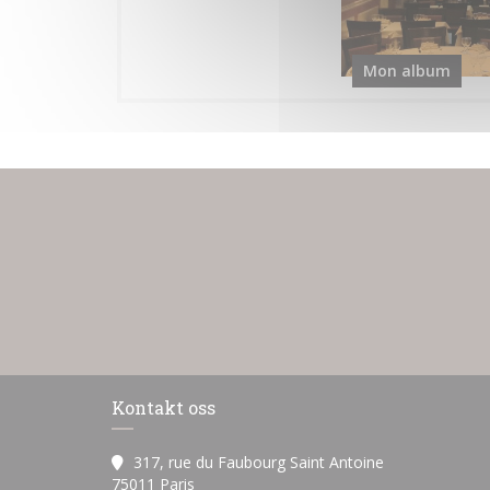
Mon album
Kontakt oss
317, rue du Faubourg Saint Antoine
((åpner i et nytt vindu))
75011 Paris