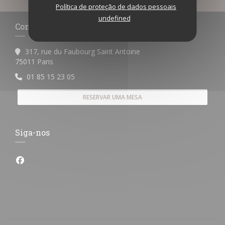
Política de proteção de dados pessoais
undefined
Contacte-nos
317, rue du Faubourg Saint Antoine
((abre numa nova janela))
75011 Paris
01 85 15 23 05
RESERVAR UMA MESA
Siga-nos
Facebook ((abre numa nova janela))