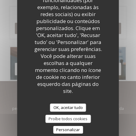
funcionalidades (por
exemplo, relacionadas às
redes sociais) ou exibir
Reserva
publicidade ou conteúdos
personalizados. Clique em
RESERVAR UMA MESA
'OK, aceitar tudo', 'Recusar
tudo' ou 'Personalizar' para
gerenciar suas preferências.
Menus
Você pode alterar suas
escolhas a qualquer
DESCUBRA O NOSSO MENU
momento clicando no ícone
de cookie no canto inferior
esquerdo das páginas do
site.
Mantenha-se atualizado
*
Subscrever a nossa newsletter para receber comunicações
OK, aceitar tudo
personalizadas e ofertas de marketing por correio eletrónico da
nossa parte.
Proíbe todos cookies
SUBSCREVER
Personalizar