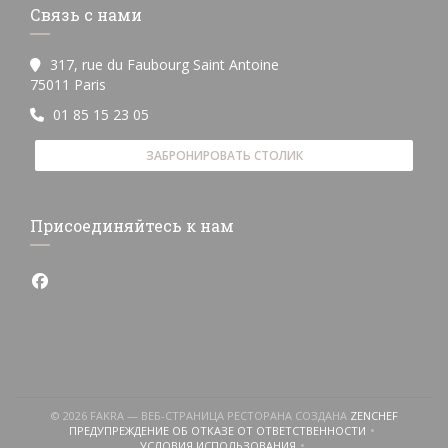
Связь с нами
317, rue du Faubourg Saint Antoine
((открывается в новом окне))
75011 Paris
01 85 15 23 05
ЗАБРОНИРОВАТЬ СТОЛИК
Присоединяйтесь к нам
Facebook ((открывается в новом окне))
((ОТКРЫ
© 2026 FAKRA — ВЕБ-СТРАНИЦА РЕСТОРАНА СОЗДАНА
ZENCHEF
ПРЕДУПРЕЖДЕНИЕ ОБ ОТКАЗЕ ОТ ОТВЕТСТВЕННОСТИ
((ОТКРЫВАЕТСЯ В НОВОМ ОКНЕ))
УСЛОВИЯ ИСПОЛЬЗОВАНИЯ