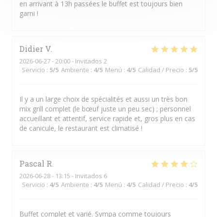
en arrivant à 13h passées le buffet est toujours bien
garni !
Didier
V
2026-06-27
- 20:00 - Invitados 2
Servicio
:
5
/5
Ambiente
:
4
/5
Menú
:
4
/5
Calidad / Precio
:
5
/5
Il y a un large choix de spécialités et aussi un très bon
mix grill complet (le bœuf juste un peu sec) ; personnel
accueillant et attentif, service rapide et, gros plus en cas
de canicule, le restaurant est climatisé !
Pascal
R
2026-06-28
- 13:15 - Invitados 6
Servicio
:
4
/5
Ambiente
:
4
/5
Menú
:
4
/5
Calidad / Precio
:
4
/5
Buffet complet et varié. Sympa comme toujours