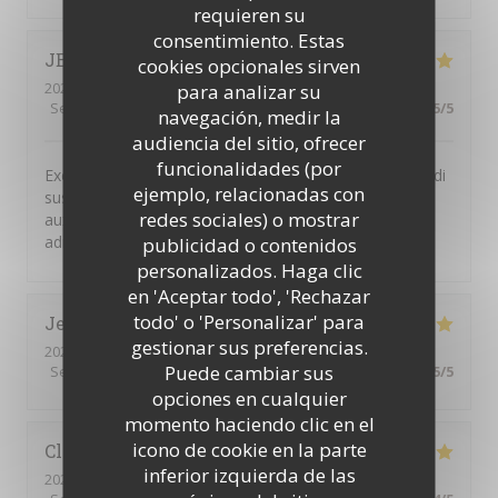
requieren su
consentimiento. Estas
JEAN-MARIE
F
cookies opcionales sirven
2026-07-06
- 12:30 - Invitados 4
para analizar su
Servicio
:
5
/5
Ambiente
:
5
/5
Menú
:
5
/5
Calidad / Precio
:
5
/5
navegación, medir la
audiencia del sitio, ofrecer
funcionalidades (por
Excellent restaurant libanais. Le buffet à volonté du midi
ejemplo, relacionadas con
suscite l enthousiasme de toutes les personnes
redes sociales) o mostrar
auxquelles je propose de déjeuner à cette très bonne
adresse.
publicidad o contenidos
personalizados. Haga clic
en 'Aceptar todo', 'Rechazar
todo' o 'Personalizar' para
Jean-François
B
gestionar sus preferencias.
2026-07-12
- 13:00 - Invitados 6
Puede cambiar sus
Servicio
:
5
/5
Ambiente
:
5
/5
Menú
:
5
/5
Calidad / Precio
:
5
/5
opciones en cualquier
momento haciendo clic en el
icono de cookie en la parte
Claudie
Z
inferior izquierda de las
2026-07-11
- 20:00 - Invitados 4