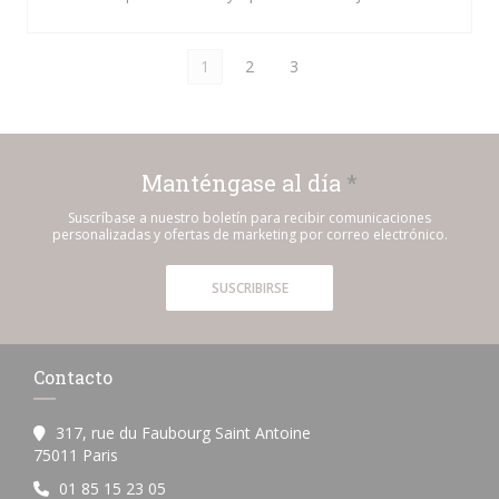
1
2
3
Manténgase al día
*
Suscríbase a nuestro boletín para recibir comunicaciones
personalizadas y ofertas de marketing por correo electrónico.
SUSCRIBIRSE
Contacto
317, rue du Faubourg Saint Antoine
((abre en una nueva ventana))
75011 Paris
01 85 15 23 05