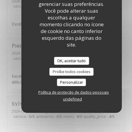
2026-07-11
- 20:00 - guests 4
gerenciar suas preferências.
service
:
5
/5
ambience
:
4
/5
menu
:
5
/5
quality_price
:
4
/5
Você pode alterar suas
escolhas a qualquer
momento clicando no ícone
Excellent mezze comme d‘habitude
de cookie no canto inferior
esquerdo das páginas do
site.
Pierre
A
2026-07-05
- 12:00 - guests 9
service
:
5
/5
ambience
:
5
/5
menu
:
5
/5
quality_price
:
5
/5
OK, aceitar tudo
Proíbe todos cookies
Excellent acceuil, service impeccable et nourriture
délicieuse. Nous avons apprécié le repas en famille.
Personalizar
Política de proteção de dados pessoais
undefined
Sylvie
M
2026-06-30
- 13:15 - guests 3
service
:
5
/5
ambience
:
5
/5
menu
:
4
/5
quality_price
:
4
/5