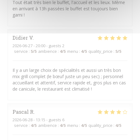
Tout était très bien le buffet, l'accueil et les lieux. Même
en arrivant à 13h passées le buffet est toujours bien
garni !
Didier
V
2026-06-27
- 20:00 - guests 2
service
:
5
/5
ambience
:
4
/5
menu
:
4
/5
quality_price
:
5
/5
Il y a un large choix de spécialités et aussi un très bon
mix grill complet (le bœuf juste un peu sec) ; personnel
accueillant et attentif, service rapide et, gros plus en cas
de canicule, le restaurant est climatisé !
Pascal
R
2026-06-28
- 13:15 - guests 6
service
:
4
/5
ambience
:
4
/5
menu
:
4
/5
quality_price
:
4
/5