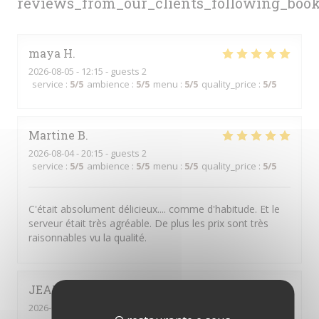
reviews_from_our_clients_following_boo
maya
H
2026-08-05
- 12:15 - guests 2
service
:
5
/5
ambience
:
5
/5
menu
:
5
/5
quality_price
:
5
/5
Martine
B
2026-08-04
- 20:15 - guests 2
service
:
5
/5
ambience
:
5
/5
menu
:
5
/5
quality_price
:
5
/5
C'était absolument délicieux.... comme d'habitude. Et le
serveur était très agréable. De plus les prix sont très
raisonnables vu la qualité.
JEAN-CHRISTOPHE
M
2026-07-24
- 12:15 - guests 1