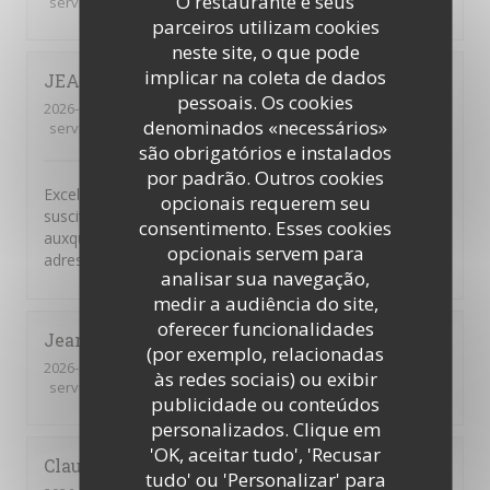
O restaurante e seus
service
:
5
/5
ambience
:
5
/5
menu
:
5
/5
quality_price
:
5
/5
parceiros utilizam cookies
neste site, o que pode
implicar na coleta de dados
JEAN-MARIE
F
pessoais. Os cookies
2026-07-06
- 12:30 - guests 4
denominados «necessários»
service
:
5
/5
ambience
:
5
/5
menu
:
5
/5
quality_price
:
5
/5
são obrigatórios e instalados
por padrão. Outros cookies
Excellent restaurant libanais. Le buffet à volonté du midi
opcionais requerem seu
suscite l enthousiasme de toutes les personnes
consentimento. Esses cookies
auxquelles je propose de déjeuner à cette très bonne
opcionais servem para
adresse.
analisar sua navegação,
medir a audiência do site,
oferecer funcionalidades
Jean-François
B
(por exemplo, relacionadas
2026-07-12
- 13:00 - guests 6
às redes sociais) ou exibir
service
:
5
/5
ambience
:
5
/5
menu
:
5
/5
quality_price
:
5
/5
publicidade ou conteúdos
personalizados. Clique em
'OK, aceitar tudo', 'Recusar
Claudie
Z
tudo' ou 'Personalizar' para