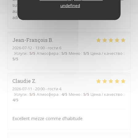
suscite l enthousiasme de toutes les personnes
undefined
auxquelles je propose de déjeuner à cette très bonne
adresse.
Jean-François
B
2026-07-12
- 13:00 - гости 6
Услуги
:
5
/5
Атмосфера
:
5
/5
Меню
:
5
/5
Цена / качество
:
5
/5
Claudie
Z
2026-07-11
- 20:00 - гости 4
Услуги
:
5
/5
Атмосфера
:
4
/5
Меню
:
5
/5
Цена / качество
:
4
/5
Excellent mezze comme d‘habitude