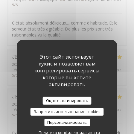
5
/5
C'était absolument délicieux.... comme d'habitude. Et le
serveur était très agréable. De plus les prix sont très
raisonnables vu la qualité.
Этот сайт использует
JEAN-CHRISTOPHE
M
кукис и позволяет вам
2026-07-24
- 12:15 - гости 1
Услуги
:
5
/5
контролировать сервисы
Атмосфера
:
5
/5
Меню
:
5
/5
Цена / качество
:
5
/5
которые вы хотите
активировать
JEAN-MARIE
F
Ок, все активировать
2026-07-06
- 12:30 - гости 4
Услуги
:
5
/5
Атмосфера
:
5
/5
Меню
:
5
/5
Цена / качество
:
Запретить использование cookies
5
/5
Персонализировать
Политика конфиденциальности
Excellent restaurant libanais. Le buffet à volonté du midi