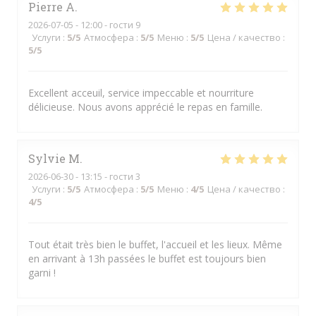
Pierre
A
2026-07-05
- 12:00 - гости 9
Услуги
:
5
/5
Атмосфера
:
5
/5
Меню
:
5
/5
Цена / качество
:
5
/5
Excellent acceuil, service impeccable et nourriture
délicieuse. Nous avons apprécié le repas en famille.
Sylvie
M
2026-06-30
- 13:15 - гости 3
Услуги
:
5
/5
Атмосфера
:
5
/5
Меню
:
4
/5
Цена / качество
:
4
/5
Tout était très bien le buffet, l'accueil et les lieux. Même
en arrivant à 13h passées le buffet est toujours bien
garni !