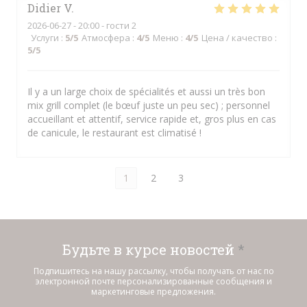
Didier
V
2026-06-27
- 20:00 - гости 2
Услуги
:
5
/5
Атмосфера
:
4
/5
Меню
:
4
/5
Цена / качество
:
5
/5
Il y a un large choix de spécialités et aussi un très bon
mix grill complet (le bœuf juste un peu sec) ; personnel
accueillant et attentif, service rapide et, gros plus en cas
de canicule, le restaurant est climatisé !
1
2
3
Будьте в курсе новостей
*
Подпишитесь на нашу рассылку, чтобы получать от нас по
электронной почте персонализированные сообщения и
маркетинговые предложения.