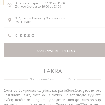
Ανοίξτε σήμερα από 11:30 σε 15:00
Στη συνέχεια από 19:00 σε 23:00
317, rue du Faubourg Saint Antoine
((ανοίγει σε νέο παράθυρο))
75011 Paris
01 85 15 23 05
ΚΆΝΤΕ ΚΡΆΤΗΣΗ ΤΡΑΠΕΖΙΟΎ
FAKRA
Παραδοσιακό εστιατόριο
|
Paris
Ελάτε να δοκιμάσετε τις χίλιες και μία λιβανέζικες γεύσεις στο
Restaurant Fakra, place de la Nation. Το εστιατόριο εγγυάται
σχέση ποιότητας-τιμής και προσφέρει: μπουφέ απεριόριστης
κατανάλωσης από Δευτέρα έως Παρασκευή, σαββατοκύριακα