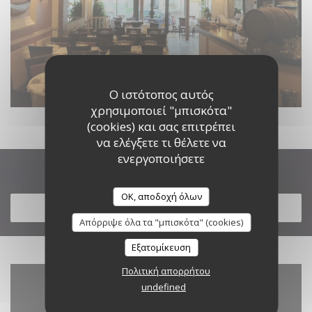
Ο ιστότοπος αυτός
χρησιμοποιεί "μπισκότα"
(cookies) και σας επιτρέπει
να ελέγξετε τι θέλετε να
ενεργοποιήσετε
Ανακαλύψτε το μενού μας
OK, αποδοχή όλων
ΑΝΑΚΑΛΎΨΤΕ ΤΟ ΜΕΝΟΎ ΜΑΣ
Απόρριψε όλα τα "μπισκότα" (cookies)
Εξατομίκευση
Πολιτική απορρήτου
undefined