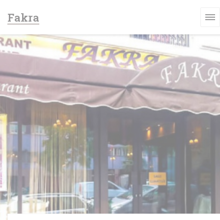
Πίνακας διαχείρισης "Μπισκότων" (Cookies)
Fakra