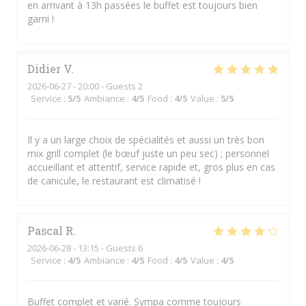
en arrivant à 13h passées le buffet est toujours bien
garni !
Didier
V
2026-06-27
- 20:00 - Guests 2
Service
:
5
/5
Ambiance
:
4
/5
Food
:
4
/5
Value
:
5
/5
Il y a un large choix de spécialités et aussi un très bon
mix grill complet (le bœuf juste un peu sec) ; personnel
accueillant et attentif, service rapide et, gros plus en cas
de canicule, le restaurant est climatisé !
Pascal
R
2026-06-28
- 13:15 - Guests 6
Service
:
4
/5
Ambiance
:
4
/5
Food
:
4
/5
Value
:
4
/5
Buffet complet et varié. Sympa comme toujours