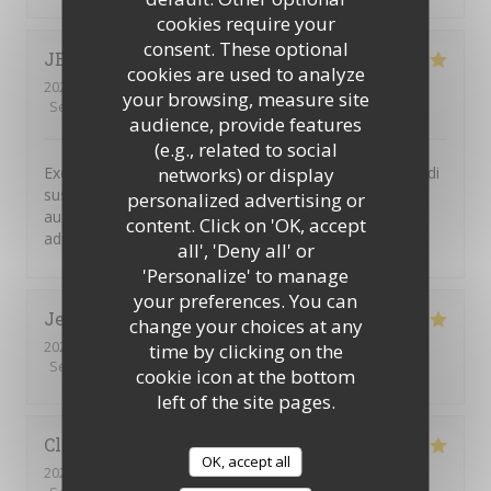
cookies require your
consent. These optional
JEAN-MARIE
F
cookies are used to analyze
2026-07-06
- 12:30 - Guests 4
your browsing, measure site
Service
:
5
/5
Ambiance
:
5
/5
Food
:
5
/5
Value
:
5
/5
audience, provide features
(e.g., related to social
networks) or display
Excellent restaurant libanais. Le buffet à volonté du midi
suscite l enthousiasme de toutes les personnes
personalized advertising or
auxquelles je propose de déjeuner à cette très bonne
content. Click on 'OK, accept
adresse.
all', 'Deny all' or
'Personalize' to manage
your preferences. You can
Jean-François
B
change your choices at any
2026-07-12
- 13:00 - Guests 6
time by clicking on the
Service
:
5
/5
Ambiance
:
5
/5
Food
:
5
/5
Value
:
5
/5
cookie icon at the bottom
left of the site pages.
Claudie
Z
OK, accept all
2026-07-11
- 20:00 - Guests 4