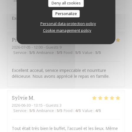
Service
:
5
/5
Ambiance
:
4
/5
Food
:
5
/5
Value
:
4
/5
Deny all cookies
Personalize
Excellent mezze comme d‘habitude
Personal data protection policy
Cookie management policy
Pierre
A
2026-07-05
- 12:00 - Guests 9
Service
:
5
/5
Ambiance
:
5
/5
Food
:
5
/5
Value
:
5
/5
Excellent acceuil, service impeccable et nourriture
délicieuse. Nous avons apprécié le repas en famille.
Sylvie
M
2026-06-30
- 13:15 - Guests 3
Service
:
5
/5
Ambiance
:
5
/5
Food
:
4
/5
Value
:
4
/5
Tout était très bien le buffet, l'accueil et les lieux. Même