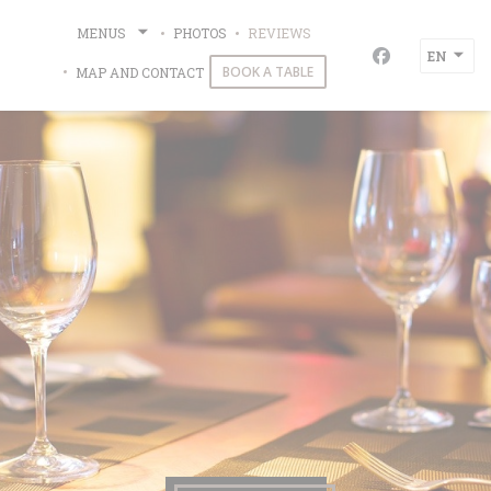
Personalizing your cookie choices
MENUS
PHOTOS
REVIEWS
Fakra
EN
Facebook ((o
BOOK A TABLE
MAP AND CONTACT