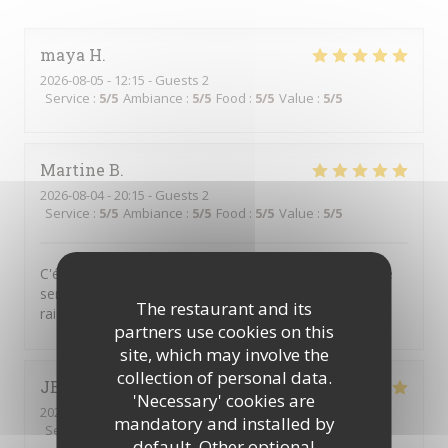
maya
H
2026-08-05
- 12:15 - Guests 2
Service
:
5
/5
Ambiance
:
5
/5
Food
:
5
/5
Value
:
5
/5
Martine
B
2026-08-04
- 20:15 - Guests 2
Service
:
5
/5
Ambiance
:
5
/5
Food
:
5
/5
Value
:
5
/5
C'était absolument délicieux.... comme d'habitude. Et le
serveur était très agréable. De plus les prix sont très
The restaurant and its
raisonnables vu la qualité.
partners use cookies on this
site, which may involve the
collection of personal data.
JEAN-CHRISTOPHE
M
'Necessary' cookies are
2026-07-24
- 12:15 - Guests 1
mandatory and installed by
Service
:
5
/5
Ambiance
:
5
/5
Food
:
5
/5
Value
:
5
/5
default. Other optional