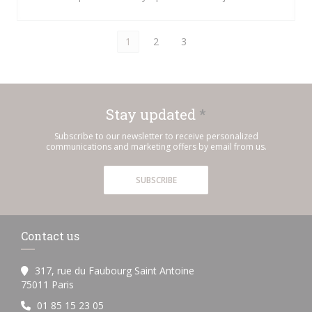
1
2
3
Stay updated
*
Subscribe to our newsletter to receive personalized
communications and marketing offers by email from us.
SUBSCRIBE
Contact us
317, rue du Faubourg Saint Antoine
((opens in a new window))
75011 Paris
01 85 15 23 05