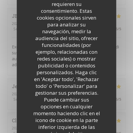
requieren su
consentimiento. Estas
JEAN-MARIE
F
cookies opcionales sirven
2026-07-06
- 12:30 - Invitados 4
para analizar su
Servicio
:
5
/5
Ambiente
:
5
/5
Menú
:
5
/5
Calidad / Precio
:
5
/5
navegación, medir la
audiencia del sitio, ofrecer
funcionalidades (por
Excellent restaurant libanais. Le buffet à volonté du midi
ejemplo, relacionadas con
suscite l enthousiasme de toutes les personnes
redes sociales) o mostrar
auxquelles je propose de déjeuner à cette très bonne
adresse.
publicidad o contenidos
personalizados. Haga clic
en 'Aceptar todo', 'Rechazar
todo' o 'Personalizar' para
Jean-François
B
gestionar sus preferencias.
2026-07-12
- 13:00 - Invitados 6
Puede cambiar sus
Servicio
:
5
/5
Ambiente
:
5
/5
Menú
:
5
/5
Calidad / Precio
:
5
/5
opciones en cualquier
momento haciendo clic en el
icono de cookie en la parte
Claudie
Z
inferior izquierda de las
2026-07-11
- 20:00 - Invitados 4