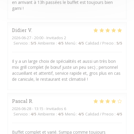
en arrivant à 13h passées le buffet est toujours bien
garni !
Didier
V
2026-06-27
- 20:00 - Invitados 2
Servicio
:
5
/5
Ambiente
:
4
/5
Menú
:
4
/5
Calidad / Precio
:
5
/5
Il y a un large choix de spécialités et aussi un très bon
mix grill complet (le bœuf juste un peu sec) ; personnel
accueillant et attentif, service rapide et, gros plus en cas
de canicule, le restaurant est climatisé !
Pascal
R
2026-06-28
- 13:15 - Invitados 6
Servicio
:
4
/5
Ambiente
:
4
/5
Menú
:
4
/5
Calidad / Precio
:
4
/5
Buffet complet et varié. Sympa comme toujours