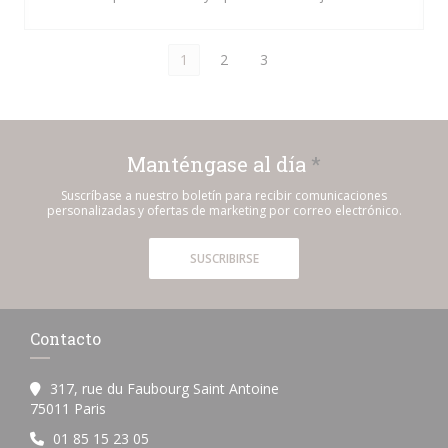
1
2
3
Manténgase al día
*
Suscríbase a nuestro boletín para recibir comunicaciones
personalizadas y ofertas de marketing por correo electrónico.
SUSCRIBIRSE
Contacto
317, rue du Faubourg Saint Antoine
((abre en una nueva ventana))
75011 Paris
01 85 15 23 05