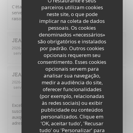
O restaurante e seus
C'était absolument délicieux.... comme d'habitude. Et le
parceiros utilizam cookies
serveur était très agréable. De plus les prix sont très
neste site, o que pode
raisonnables vu la qualité.
implicar na coleta de dados
pessoais. Os cookies
denominados «necessários»
JEAN-CHRISTOPHE
M
são obrigatórios e instalados
por padrão. Outros cookies
2026-07-24
- 12:15 - guests 1
service
:
5
/5
ambience
:
5
/5
menu
:
5
/5
quality_price
:
5
/5
opcionais requerem seu
consentimento. Esses cookies
opcionais servem para
JEAN-MARIE
F
analisar sua navegação,
medir a audiência do site,
2026-07-06
- 12:30 - guests 4
service
:
5
/5
ambience
:
5
/5
menu
:
5
/5
quality_price
:
5
/5
oferecer funcionalidades
(por exemplo, relacionadas
às redes sociais) ou exibir
Excellent restaurant libanais. Le buffet à volonté du midi
publicidade ou conteúdos
suscite l enthousiasme de toutes les personnes
personalizados. Clique em
auxquelles je propose de déjeuner à cette très bonne
'OK, aceitar tudo', 'Recusar
adresse.
tudo' ou 'Personalizar' para