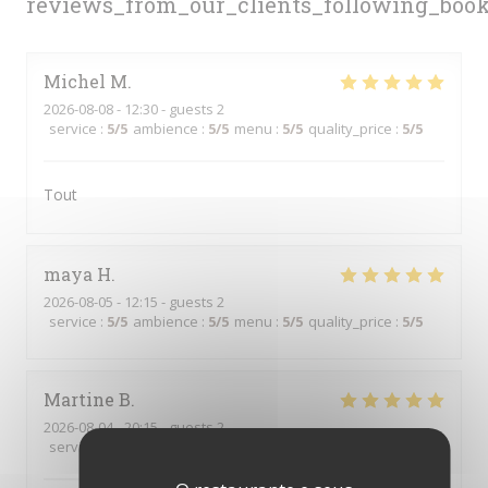
reviews_from_our_clients_following_boo
Michel
M
2026-08-08
- 12:30 - guests 2
service
:
5
/5
ambience
:
5
/5
menu
:
5
/5
quality_price
:
5
/5
Tout
maya
H
2026-08-05
- 12:15 - guests 2
service
:
5
/5
ambience
:
5
/5
menu
:
5
/5
quality_price
:
5
/5
Martine
B
2026-08-04
- 20:15 - guests 2
service
:
5
/5
ambience
:
5
/5
menu
:
5
/5
quality_price
:
5
/5