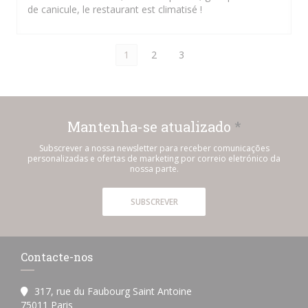
de canicule, le restaurant est climatisé !
1
2
3
Mantenha-se atualizado
*
Subscrever a nossa newsletter para receber comunicações
personalizadas e ofertas de marketing por correio eletrónico da
nossa parte.
SUBSCREVER
Contacte-nos
317, rue du Faubourg Saint Antoine
((abre numa nova janela))
75011 Paris