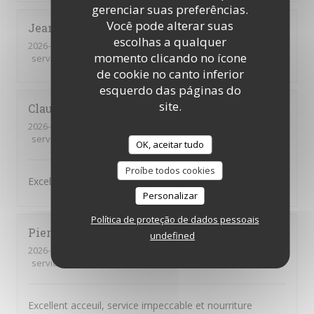
gerenciar suas preferências.
Você pode alterar suas
Jean-François
B
escolhas a qualquer
2026-07-12
- 13:00 - guests 6
momento clicando no ícone
service
:
5
/5
ambience
:
5
/5
menu
:
5
/5
quality_price
:
5
/5
de cookie no canto inferior
esquerdo das páginas do
site.
Claudie
Z
2026-07-11
- 20:00 - guests 4
service
:
5
/5
ambience
:
4
/5
menu
:
5
/5
quality_price
:
4
/5
OK, aceitar tudo
Proíbe todos cookies
Excellent mezze comme d‘habitude
Personalizar
Política de proteção de dados pessoais
Pierre
A
undefined
2026-07-05
- 12:00 - guests 9
service
:
5
/5
ambience
:
5
/5
menu
:
5
/5
quality_price
:
5
/5
Excellent acceuil, service impeccable et nourriture