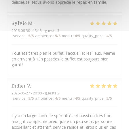
délicieuse. Nous avons apprécié le repas en famille.
Sylvie
M
2026-06-30
- 13:15 - guests 3
service
:
5
/5
ambience
:
5
/5
menu
:
4
/5
quality_price
:
4
/5
Tout était très bien le buffet, l'accueil et les lieux. Même
en arrivant à 13h passées le buffet est toujours bien
garni !
Didier
V
2026-06-27
- 20:00 - guests 2
service
:
5
/5
ambience
:
4
/5
menu
:
4
/5
quality_price
:
5
/5
Il y a un large choix de spécialités et aussi un très bon
mix grill complet (le bœuf juste un peu sec) ; personnel
accueillant et attentif, service rapide et, gros plus en cas