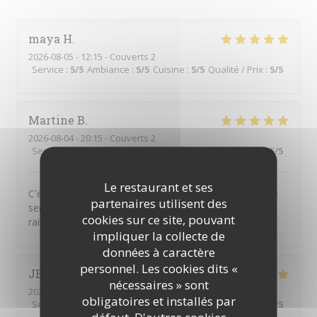
maya
H
2026-08-05
- 12:15 - Couverts 2
Service
:
5
/5
Ambiance
:
5
/5
Cuisine
:
5
/5
Qualité / Prix
:
5
/5
Martine
B
2026-08-04
- 20:15 - Couverts 2
Service
:
5
/5
Ambiance
:
5
/5
Cuisine
:
5
/5
Qualité / Prix
:
5
/5
Le restaurant et ses
C'était absolument délicieux.... comme d'habitude. Et le
partenaires utilisent des
serveur était très agréable. De plus les prix sont très
cookies sur ce site, pouvant
raisonnables vu la qualité.
impliquer la collecte de
données à caractère
personnel. Les cookies dits «
JEAN-CHRISTOPHE
M
nécessaires » sont
2026-07-24
- 12:15 - Couverts 1
obligatoires et installés par
Service
:
5
/5
Ambiance
:
5
/5
Cuisine
:
5
/5
Qualité / Prix
:
5
/5