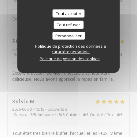
Service
:
5
/5
Ambiance
:
4
/5
Cuisine
:
5
/5
Qualité / Prix
:
4
/5
Tout accepter
Excellent mezze comme d‘habitude
Tout refuser
Personnaliser
Pierre
A
Politique de protection des données à
2026-07-05
- 12:00 - Couverts 9
caractère personnel
Service
:
5
/5
Ambiance
:
5
/5
Cuisine
:
5
/5
Qualité / Prix
:
5
/5
Politique de gestion des cookies
Excellent acceuil, service impeccable et nourriture
délicieuse. Nous avons apprécié le repas en famille.
Sylvie
M
2026-06-30
- 13:15 - Couverts 3
Service
:
5
/5
Ambiance
:
5
/5
Cuisine
:
4
/5
Qualité / Prix
:
4
/5
Tout était très bien le buffet, l'accueil et les lieux. Même