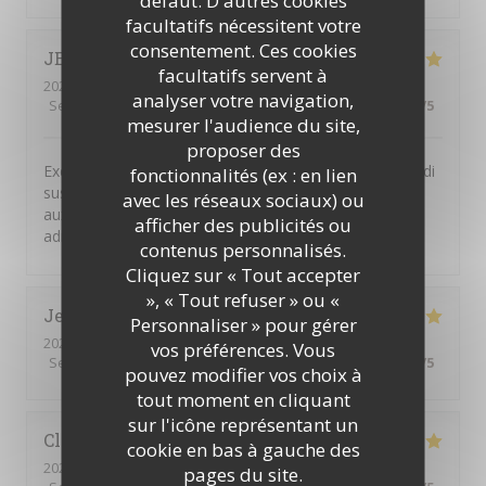
défaut. D'autres cookies
facultatifs nécessitent votre
consentement. Ces cookies
JEAN-MARIE
F
facultatifs servent à
2026-07-06
- 12:30 - Couverts 4
analyser votre navigation,
Service
:
5
/5
Ambiance
:
5
/5
Cuisine
:
5
/5
Qualité / Prix
:
5
/5
mesurer l'audience du site,
proposer des
Excellent restaurant libanais. Le buffet à volonté du midi
fonctionnalités (ex : en lien
suscite l enthousiasme de toutes les personnes
avec les réseaux sociaux) ou
auxquelles je propose de déjeuner à cette très bonne
afficher des publicités ou
adresse.
contenus personnalisés.
Cliquez sur « Tout accepter
», « Tout refuser » ou «
Jean-François
B
Personnaliser » pour gérer
2026-07-12
- 13:00 - Couverts 6
vos préférences. Vous
Service
:
5
/5
Ambiance
:
5
/5
Cuisine
:
5
/5
Qualité / Prix
:
5
/5
pouvez modifier vos choix à
tout moment en cliquant
sur l'icône représentant un
Claudie
Z
cookie en bas à gauche des
2026-07-11
- 20:00 - Couverts 4
pages du site.