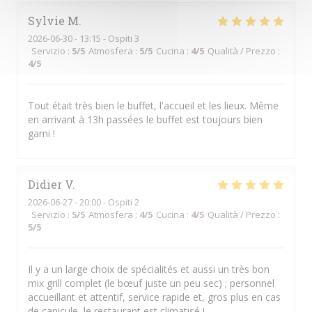
Sylvie
M
2026-06-30
- 13:15 - Ospiti 3
Servizio
:
5
/5
Atmosfera
:
5
/5
Cucina
:
4
/5
Qualità / Prezzo
:
4
/5
Tout était très bien le buffet, l'accueil et les lieux. Même
en arrivant à 13h passées le buffet est toujours bien
garni !
Didier
V
2026-06-27
- 20:00 - Ospiti 2
Servizio
:
5
/5
Atmosfera
:
4
/5
Cucina
:
4
/5
Qualità / Prezzo
:
5
/5
Il y a un large choix de spécialités et aussi un très bon
mix grill complet (le bœuf juste un peu sec) ; personnel
accueillant et attentif, service rapide et, gros plus en cas
de canicule, le restaurant est climatisé !