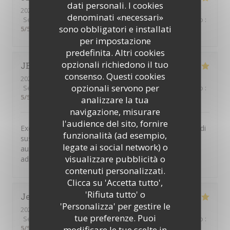
dati personali. I cookies
2026-07-24
- 12:15 - Ospiti 1
denominati «necessari»
Servizio
:
5
/5
Atmosfera
:
5
/5
Cucina
:
5
/5
Qualità / Prezzo
:
sono obbligatori e installati
5
/5
per impostazione
predefinita. Altri cookies
opzionali richiedono il tuo
JEAN-MARIE
F
consenso. Questi cookies
2026-07-06
- 12:30 - Ospiti 4
opzionali servono per
Servizio
:
5
/5
Atmosfera
:
5
/5
Cucina
:
5
/5
Qualità / Prezzo
:
5
/5
analizzare la tua
navigazione, misurare
l'audience del sito, fornire
Excellent restaurant libanais. Le buffet à volonté du midi
funzionalità (ad esempio,
suscite l enthousiasme de toutes les personnes
legate ai social network) o
auxquelles je propose de déjeuner à cette très bonne
visualizzare pubblicità o
adresse.
contenuti personalizzati.
Clicca su 'Accetta tutto',
'Rifiuta tutto' o
Jean-François
B
'Personalizza' per gestire le
2026-07-12
- 13:00 - Ospiti 6
tue preferenze. Puoi
Servizio
:
5
/5
Atmosfera
:
5
/5
Cucina
:
5
/5
Qualità / Prezzo
:
5
/5
modificare le tue scelte in