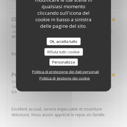
qualsiasi momento
cliccando sull'icona del
cookie in basso a sinistra
Claudie
Z
delle pagine del sito.
2026-07-11
- 20:00 - Ospiti 4
Servizio
:
5
/5
Atmosfera
:
4
/5
Cucina
:
5
/5
Qualità / Prezzo
:
4
/5
Ok, accetta tutto
Rifiuta tutti i cookie
Excellent mezze comme d‘habitude
Personalizza
Politica di protezione dei dati personali
Pierre
A
Politica di gestione dei cookie
2026-07-05
- 12:00 - Ospiti 9
Servizio
:
5
/5
Atmosfera
:
5
/5
Cucina
:
5
/5
Qualità / Prezzo
:
5
/5
Excellent acceuil, service impeccable et nourriture
délicieuse. Nous avons apprécié le repas en famille.