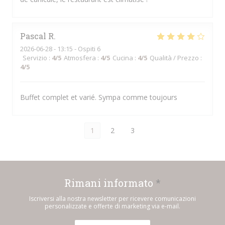
Pascal
R
2026-06-28
- 13:15 - Ospiti 6
Servizio
:
4
/5
Atmosfera
:
4
/5
Cucina
:
4
/5
Qualità / Prezzo
:
4
/5
Buffet complet et varié. Sympa comme toujours
1
2
3
Rimani informato
*
Iscriversi alla nostra newsletter per ricevere comunicazioni
personalizzate e offerte di marketing via e-mail.