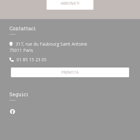
ABBONATI
Contattaci
317, rue du Faubourg Saint Antoine
((apre una nuova finestra))
75011 Paris
01 85 15 23 05
PRENOTA
Seguici
Facebook ((apre una nuova finestra))